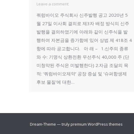
Leave a comment
쿼럼바이오 주식회사 신주발행 공고 2020년 5
월 27일 이사회 결의로 제3자 배정 방식의 신주
발행을 결의하였기에 아래와 같이 신주식을 발
행하여 자본금을 증가함에 있어 상법 제 418조 4
항에 따라 공고합니다. 아 래 – 1.신주의 종류
와 수: 기명식 상환전환 우선주식 40,000 주 (단
미청약된 주식은 미발행한다) 2.자금 조달의 목
적: ‘쿼럼바이오제약’ 공장 증설 및 ‘슈퍼항생제
후보 물질’에 대한…
Dream-Theme — truly
premium WordPress themes