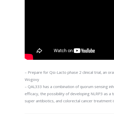
– Prepare for Qsi-Lacto phase 2 clinical trial, an 
Wogovy
– QAL333 has a combination of quorum sensing inhi
efficacy, the possibility of developing NLRP3 as a
super antibiotics, and colorectal cancer treatment i