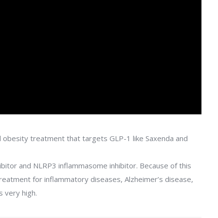
oral obesity treatment that targets GLP-1 like Saxenda and
bitor and NLRP3 inflammasome inhibitor. Because of this
 treatment for inflammatory diseases, Alzheimer’s disease,
s very high.