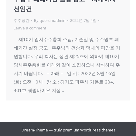
선임건
주주공간
By
quorumadmin
2022년 7월 4일
Leave a comment
제10기 임시주주총회 소집, 기준일 및 주주명부 폐
쇄기간 설정 공고 주주님의 건승과 댁내의 평안을 기
원합니다. 우리 회사는 정관 제25조에 의하여 제10기
임시주주총회를 아래와 같이 소집하오니 참석하여 주
시기 바랍니다. – 아래 – 일 시 : 2022년 8월 16일
(화) 오전 10시 장 소 : 경기도 파주시 가온로 284,
401호 쿼럼바이오 지점…
Dream-Theme — truly
premium WordPress themes