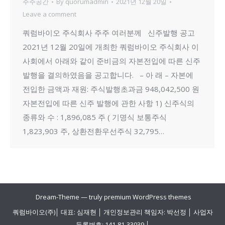
주주공간
By
quorumadmin
2021년 12월 20일
Leave a comment
쿼럼바이오 주식회사 주주 여러분께 신주발행 공고
2021년 12월 20일에 개최한 쿼럼바이오 주식회사 이
사회에서 아래와 같이 준비금의 자본전입에 따른 신주
발행을 결의하였음을 공고합니다. – 아 래 – 자본에
전입한 금액과 재원: 주식발행초과금 948,042,500 원
자본전입에 따른 신주 발행에 관한 사항 1) 신주식의
종류와 수 : 1,896,085 주 ( 기명식 보통주식
1,823,903 주, 상환전환우선주식 32,795…
Dream-Theme — truly
premium WordPress themes
쿼럼바이오(주)│ 대표: 심재현 │ 개인정보관리 책임자: 박선정 │ 사업자
등록번호: 141-81-33039 │