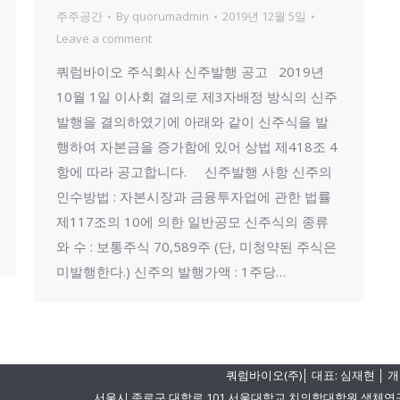
주주공간
By
quorumadmin
2019년 12월 5일
Leave a comment
쿼럼바이오 주식회사 신주발행 공고 2019년
10월 1일 이사회 결의로 제3자배정 방식의 신주
발행을 결의하였기에 아래와 같이 신주식을 발
행하여 자본금을 증가함에 있어 상법 제418조 4
항에 따라 공고합니다. 신주발행 사항 신주의
인수방법 : 자본시장과 금융투자업에 관한 법률
제117조의 10에 의한 일반공모 신주식의 종류
와 수 : 보통주식 70,589주 (단, 미청약된 주식은
미발행한다.) 신주의 발행가액 : 1주당…
쿼럼바이오(주)│ 대표: 심재현 │ 개
서울시 종로구 대학로 101 서울대학교 치의학대학원 생체연구동 501-1 