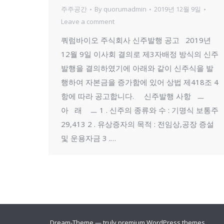
주주공간
By
quorumadmin
2019년 12월 9일
Leave a comment
쿼럼바이오 주식회사 신주발행 공고 2019년
12월 9일 이사회 결의로 제3자배정 방식의 신주
발행을 결의하였기에 아래와 같이 신주식을 발
행하여 자본금을 증가함에 있어 상법 제418조 4
항에 따라 공고합니다. 신주발행 사항 ㅡ
아 래 ㅡ 1 . 신주의 종류와 수 : 기명식 보통주
29,413 2 . 유상증자의 목적 : 전임상,공장 증설
및 운용자금 3 .…
Dream-Theme — truly
premium WordPress themes