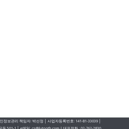
인정보관리 책임자: 박선정 │ 사업자등록번호: 141-81-33039 │
│ e메일: cs@lutooth.com | 대표전화 : 02-762-2830