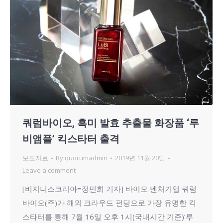
쿼럼바이오, 흑미 발효 추출물 화장품 ‘루
비앰플’ 킥스타터 출격
보도자료
By
quorumadmin
2019년 11월 20일
Leave a comment
[비지니스코리아=정민희 기자] 바이오 벤처기업 쿼럼
바이오(주)가 해외 크라우드 펀딩으로 가장 유명한 킥
스타터를 통해 7월 16일 오후 1시(국내시간 기준)‘루