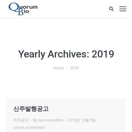
Yearly Archives:
2019
You are here:
Home
2019
신주발행공고
주주공간
By
quorumadmin
2019년 12월 9일
Leave a comment