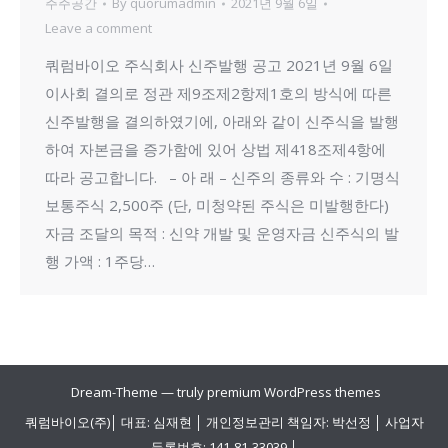
주주공간
By
quorumadmin
2021년 9월 6일
Leave a comment
쿼럼바이오 주식회사 신주발행 공고 2021년 9월 6일
이사회 결의로 정관 제9조제2항제1호의 방식에 따른
신주발행을 결의하였기에, 아래와 같이 신주식을 발행
하여 자본금을 증가함에 있어 상법 제418조제4항에
따라 공고합니다. – 아 래 – 신주의 종류와 수 : 기명식
보통주식 2,500주 (단, 미청약된 주식은 미발행한다)
자금 조달의 목적 : 신약 개발 및 운영자금 신주식의 발
행 가액 : 1주당…
Dream-Theme — truly
premium WordPress themes
쿼럼바이오(주)│ 대표: 심재현 │ 개인정보관리 책임자: 박선정 │ 사업자
등록번호: 141-81-33039 │