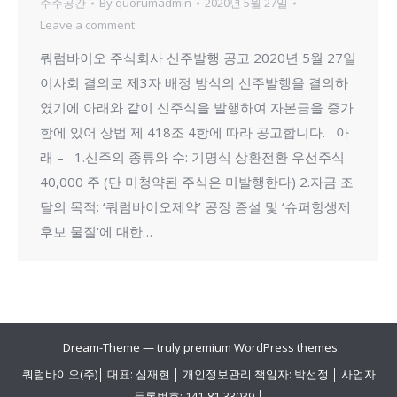
주주공간
By
quorumadmin
2020년 5월 27일
Leave a comment
쿼럼바이오 주식회사 신주발행 공고 2020년 5월 27일
이사회 결의로 제3자 배정 방식의 신주발행을 결의하
였기에 아래와 같이 신주식을 발행하여 자본금을 증가
함에 있어 상법 제 418조 4항에 따라 공고합니다. 아
래 – 1.신주의 종류와 수: 기명식 상환전환 우선주식
40,000 주 (단 미청약된 주식은 미발행한다) 2.자금 조
달의 목적: ‘쿼럼바이오제약’ 공장 증설 및 ‘슈퍼항생제
후보 물질’에 대한…
Dream-Theme — truly
premium WordPress themes
쿼럼바이오(주)│ 대표: 심재현 │ 개인정보관리 책임자: 박선정 │ 사업자
등록번호: 141-81-33039 │