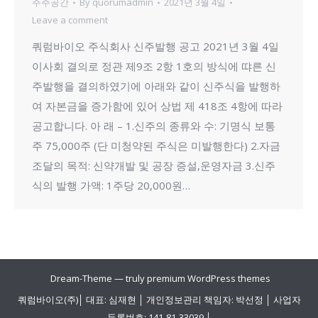
주주공간
By
quorumadmin
2021년 3월 4일
Leave a comment
쿼럼바이오 주식회사 신주발행 공고 2021년 3월 4일
이사회 결의로 정관 제9조 2항 1호의 방식에 땨른 신
주발행을 결의하였기에 아래와 같이 신주식을 발행하
여 자본금을 증가함에 있어 상법 제 418조 4항에 따라
공고합니다. 아 래 – 1.신주의 종류와 수: 기명식 보통
주 75,000주 (단 미청약된 주식은 미발행한다) 2.자금
조달의 목적: 신약개발 및 공장 증설,운영자금 3.신주
식의 발행 가액: 1주당 20,000원…
Dream-Theme — truly
premium WordPress themes
쿼럼바이오(주)│ 대표: 심재현 │ 개인정보관리 책임자: 박선정 │ 사업자
등록번호: 141-81-33039 │