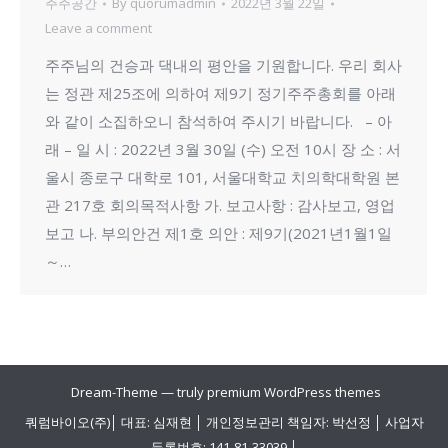
주주공간
By
quorumadmin
2022년 3월 22일
Leave a comment
주주님의 건승과 댁내의 평안을 기원합니다. 우리 회사
는 정관 제25조에 의하여 제9기 정기주주총회를 아래
와 같이 소집하오니 참석하여 주시기 바랍니다. – 아
래 – 일 시 : 2022년 3월 30일 (수) 오전 10시 장 소 : 서
울시 종로구 대학로 101, 서울대학교 치의학대학원 본
관 217호 회의목적사항 가. 보고사항 : 감사보고, 영업
보고 나. 부의안건 제1호 의안 : 제9기(2021년1월1일
～…
Dream-Theme — truly
premium WordPress themes
쿼럼바이오(주)│ 대표: 심재현 │ 개인정보관리 책임자: 박선정 │ 사업자
등록번호: 141-81-33039 │