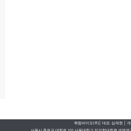
쿼럼바이오(주)│ 대표: 심재현 │ 개
서울시 종로구 대학로 101 서울대학교 치의학대학원 생체연구동 501-1 