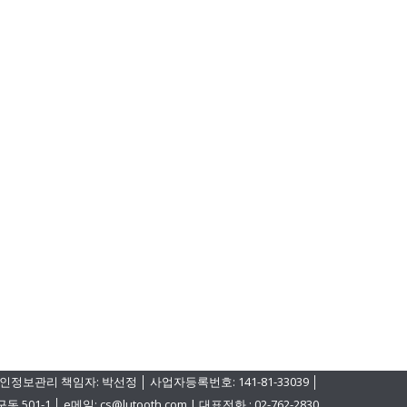
인정보관리 책임자: 박선정 │ 사업자등록번호: 141-81-33039 │
│ e메일: cs@lutooth.com | 대표전화 : 02-762-2830