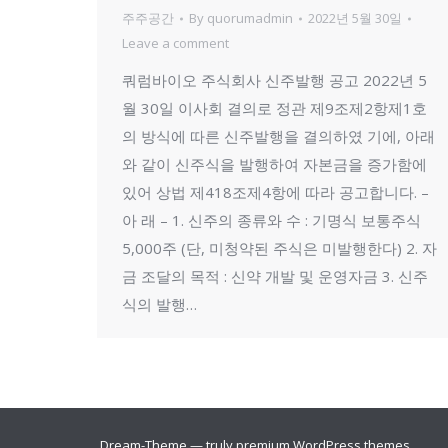
주주공간
By
quorumadmin
2022년 5월 30일
Leave a comment
쿼럼바이오 주식회사 신주발행 공고 2022년 5
월 30일 이사회 결의로 정관 제9조제2항제1호
의 방식에 따른 신주발행을 결의하였 기에, 아래
와 같이 신주식을 발행하여 자본금을 증가함에
있어 상법 제418조제4항에 따라 공고합니다. –
아 래 – 1. 신주의 종류와 수 : 기명식 보통주식
5,000주 (단, 미청약된 주식은 미발행한다) 2. 자
금 조달의 목적 : 신약 개발 및 운영자금 3. 신주
식의 발행…
Dream-Theme — truly
premium WordPress themes