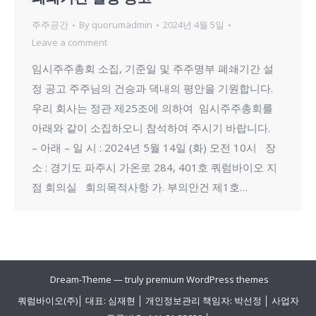
주주공간
By
quorumadmin
2024년 4월 5일
Leave a comment
임시주주총회 소집, 기준일 및 주주명부 폐쇄기간 설
정 공고 주주님의 건승과 댁내의 평안을 기원합니다.
우리 회사는 정관 제25조에 의하여 임시주주총회를
아래와 같이 소집하오니 참석하여 주시기 바랍니다.
– 아래 – 일 시 : 2024년 5월 14일 (화) 오전 10시 장
소 : 경기도 파주시 가온로 284, 401호 쿼럼바이오 지
점 회의실 회의목적사항 가. 부의안건 제1호…
Dream-Theme — truly
premium WordPress themes
쿼럼바이오(주)│ 대표: 심재현 │ 개인정보관리 책임자: 박선정 │ 사업자