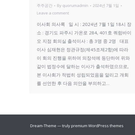
주주공간
By
quorumadmin
2024년 7월 1일
Leave a comment
이사회 의사록 일 시 : 2024년 7월 1일 18시 장
소 : 경기도 파주시 가온로 284, 401호 쿼럼바이
오 지점 회의실 출석이사 : 총 3명 중 2명 대표
이사 심재현은 정관규정(제45조제2항)에 따라
이 회의 진행을 위하여 의장석에 등단하여 위와
같이 법정수에 달하는 이사가 출석하였으므로,
본 이사회가 적법히 성립되었음을 알리고 개회
를 선언한 후 다음 의안을 부의하고…
Dream-Theme — truly
premium WordPress themes