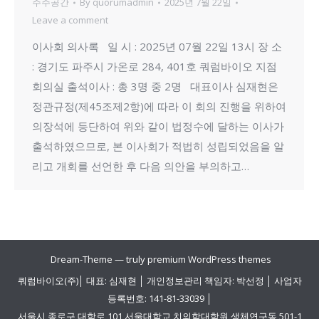
주주공간
By
quorumadmin
2025년 7월 22일
Leave a comment
이사회 의사록 일 시 : 2025년 07월 22일 13시 장 소
: 경기도 파주시 가온로 284, 401호 쿼럼바이오 지점
회의실 출석이사 : 총 3명 중 2명 대표이사 심재현은
정관규정(제45조제2항)에 따라 이 회의 진행을 위하여
의장석에 등단하여 위와 같이 법정수에 달하는 이사가
출석하였으므로, 본 이사회가 적법히 성립되었음을 알
리고 개회를 선언한 후 다음 의안을 부의하고…
Dream-Theme — truly
premium WordPress themes
쿼럼바이오(주)│ 대표: 심재현 │ 개인정보관리 책임자: 박선정 │ 사업자
등록번호: 141-81-33039 │
서울시 종로구 대학로 101 서울대학교 치의학대학원 생체연구동 501-1