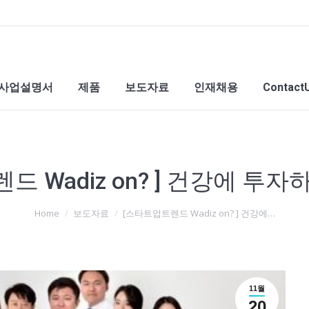
사업설명서
제품
보도자료
인재채용
Contact
드 Wadiz on? ] 건강에 투
Home
보도자료
[스타트업트렌드 Wadiz on? ] 건강에…
11월
20