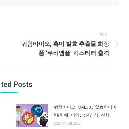
NEXT
쿼럼바이오, 흑미 발효 추출물 화장
Next
품 ‘루비앰플’ 킥스타터 출격
post:
ated Posts
쿼럼바이오, QAL333 알츠하이머
병(치매) 비임상(전임상) 진행
2021년 7월 28일