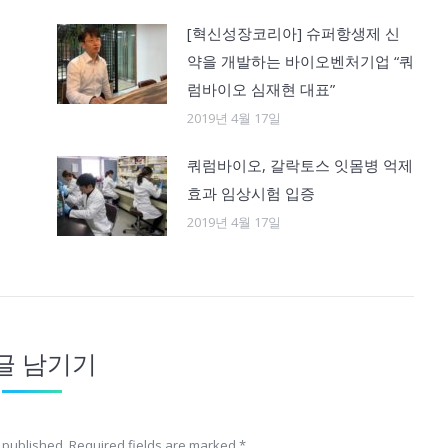
[혁신성장코리아] 슈퍼항생제 신
약을 개발하는 바이오벤처기업 “쿼
럼바이오 심재현 대표”
2019년 4월 17일
쿼럼바이오, 갈락토스 잇몸병 억제
효과 임상시험 입증
2019년 4월 17일
글 남기기
e published. Required fields are marked
*