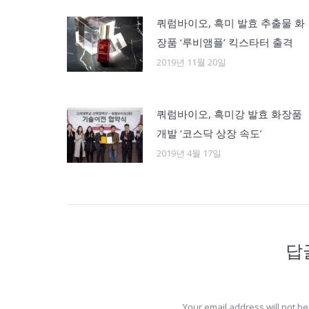
쿼럼바이오, 흑미 발효 추출물 화
장품 ‘루비앰플’ 킥스타터 출격
2019년 11월 20일
쿼럼바이오, 흑미강 발효 화장품
개발 ‘코스닥 상장 속도’
2019년 4월 17일
답
Your email address will not b