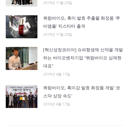
2019년 11월 20일
쿼럼바이오, 흑미 발효 추출물 화장품 ‘루
비앰플’ 킥스타터 출격
2019년 11월 20일
[혁신성장코리아] 슈퍼항생제 신약을 개발
하는 바이오벤처기업 “쿼럼바이오 심재현
대표”
2019년 4월 17일
쿼럼바이오, 흑미강 발효 화장품 개발 ‘코
스닥 상장 속도’
2019년 4월 17일