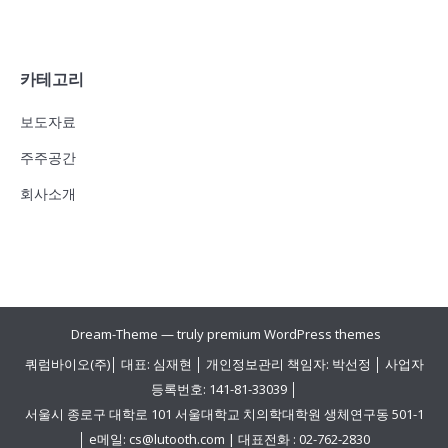
카테고리
보도자료
주주공간
회사소개
Dream-Theme — truly
premium WordPress themes
쿼럼바이오(주)│ 대표: 심재현 │ 개인정보관리 책임자: 박선정 │ 사업자
등록번호: 141-81-33039 │
서울시 종로구 대학로 101 서울대학교 치의학대학원 생체연구동 501-1
│ e메일: cs@lutooth.com | 대표전화 : 02-762-2830