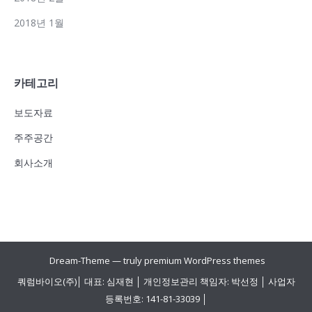
2018년 1월
카테고리
보도자료
주주공간
회사소개
Dream-Theme — truly
premium WordPress themes
쿼럼바이오(주)│ 대표: 심재현 │ 개인정보관리 책임자: 박선정 │ 사업자
등록번호: 141-81-33039 │