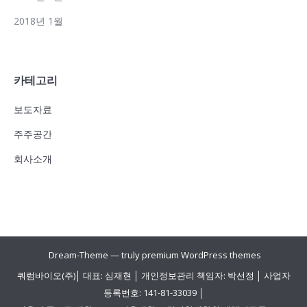
2018년 1월
카테고리
보도자료
주주공간
회사소개
Dream-Theme — truly
premium WordPress themes
쿼럼바이오(주)│ 대표: 심재현 │ 개인정보관리 책임자: 박선정 │ 사업자
등록번호: 141-81-33039 │