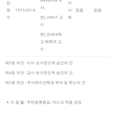
Minnesoa 박
김
이
사,
병
1975.09.16.
사
없음
없음
수
전) UNIST 교
회
수
현) 연세대학
교 화학과 교
수
제3호 의안 : 이사 보수한도액 승인의 건
제4호 의안 : 감사 보수한도액 승인의 건
제5호 의안 : 주식매수선택권 부여 및 취소의 건
지 참 물 : 주민등록증표, 마스크 착용 권장