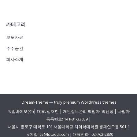
카테고리
보도자료
주주공간
회사소개
Dream-Theme — truly
premium WordPress themes
쿼럼바이오(주)│ 대표: 심재현 │ 개인정보관리 책임자: 박선정 │ 사업자
등록번호: 141-81-33039 │
서울시 종로구 대학로 101 서울대학교 치의학대학원 생체연구동 501-1
│ e메일: cs@lutooth.com | 대표전화 : 02-762-2830